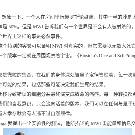
考实验。想象一下：一个人在房间里玩俄罗斯轮盘赌，其中一半的膛是
 50%。但是 MWI 告诉我们有一个世界是不会有人被射杀的，
个世界里这样的事是必然事件。
rk 说这个特别的实验可以证明 MWI 时真实的，但它需要以无数
周围观察着宇宙。《Einstein's Dice and Schr?dinger's 
都是微粒的集合，在我们的身体深处被量子定律管理着，每一次
种可能的结果，包括那些可能决定我们生死的结果。
迁移导致错误的细胞分裂最终演变成致命的癌症。每一种转换都
我们的自我意识，只会流向活着的版本，我们可以在任何与量子
有人幸存就会有人逃不过自然规律。
er Plaga 就提出一个实验性的测试，他所描述的 MWI 里能量和信息