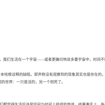
设，我们生活在一个宇宙——或者更确切地说多重宇宙中，时间不
补哥本哈根诠释的缺陷，即声称没有观察到的现象其实也是存在的
个不同的世界：一只是活的，另一个则死了。
。我们都觉得生活应该是空间与时间上组成的旅途。结果事实上，