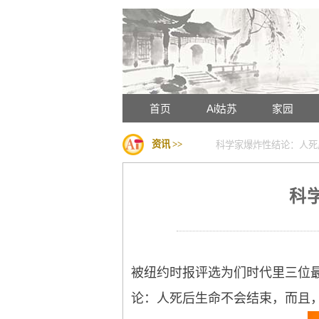
首页
Ai姑苏
家园
资讯 >>
科学家爆炸性结论：人死
科
被纽约时报评选为们时代里三位最重
论：
人死后生命不会结束，而且