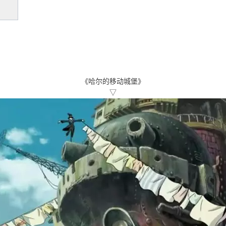
《哈尔的移动城堡》
▽