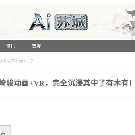
资讯
热搜
沉浸其中了有木有！？
崎骏动画+VR，完全沉浸其中了有木有
入其