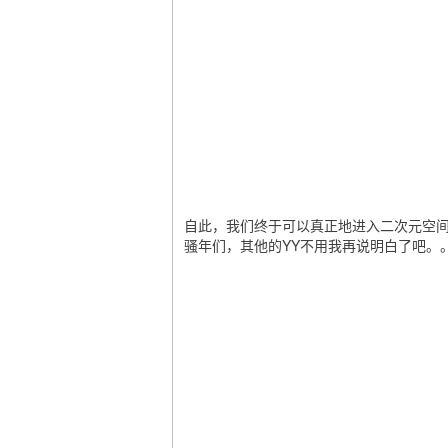
自此，我们终于可以真正地进入二次元空间
骚年们，其他的YY不用我再说明白了吧。