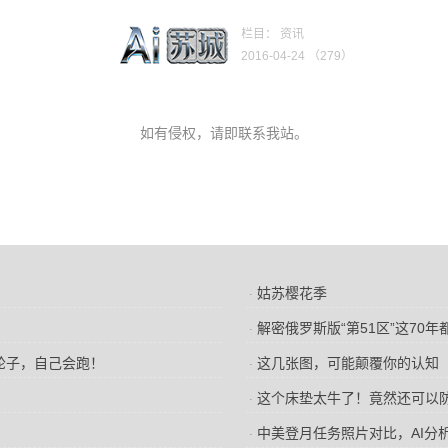
栏目： 资讯
2016-04-24 （
279）
如有侵权，请即联系我站。
姑苏樱花季
·
解密俄罗斯版“第51区”这70
·
轮子，自己会跑！
这几张图，可能颠覆你的认知
·
这个床垫太牛了！竟然还可以
·
中美登月任务照片对比，AI分
·