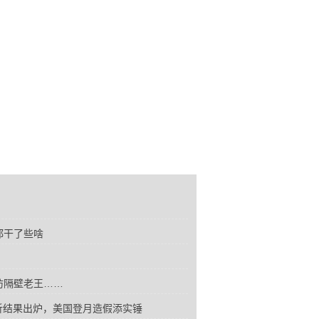
年都干了些啥
防隔壁老王……
析结果出炉，美国登月造假添实锤