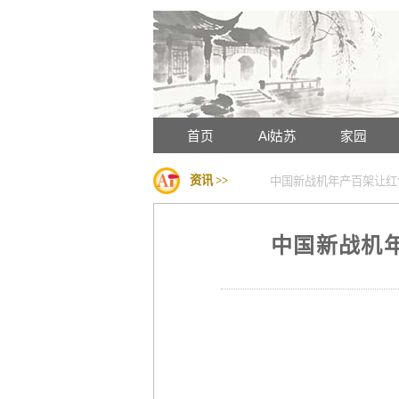
首页
Ai姑苏
家园
资讯 >>
中国新战机年产百架让红
中国新战机