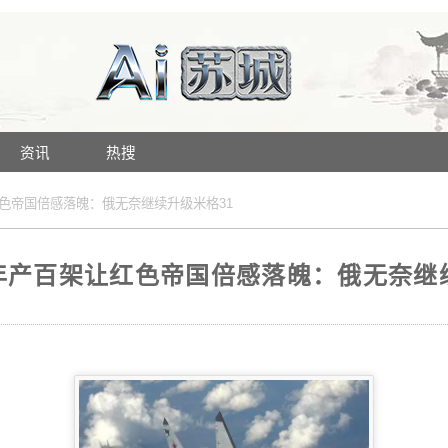
资讯
热搜
色帝国倍感落魄：俄无奈继续升级米格31
年产百架让红色帝国倍感落魄：俄无奈继续