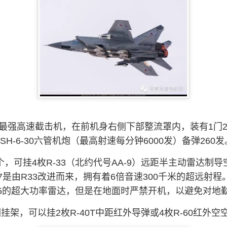
最强高速截击机，在前机身右侧下部整流罩内，装有1门23毫
SH-6-30六管机炮（最高射速每分钟6000发）备弹260发
，可挂4枚R-33（北约代号AA-9）远距半主动雷达制导空
7是由R33改进而来，拥有着6倍音速300千米的超远射
-25的超大功率雷达，但是在地面时严禁开机，以避免对
架，可以挂2枚R-40T中距红外导弹
或4枚R-60红外