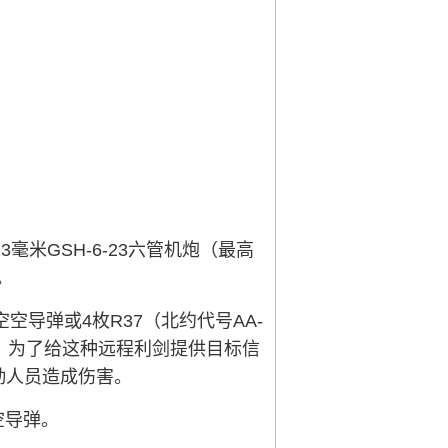
米GSH-6-23六管机炮（最高
。
空导弹或4枚R37（北约代号AA-
程。为了给这种远程利剑提供目标信
地勤人员造成伤害。
空空导弹。