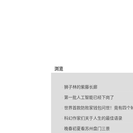
浏览
狮子林的紫藤长廊
·
第一批人工智能已经下岗了
·
世界首款防败家钱包问世！竟有四个
·
科幻作家们关于人生的最佳语录
·
晚春初夏看苏州盘门三景
·