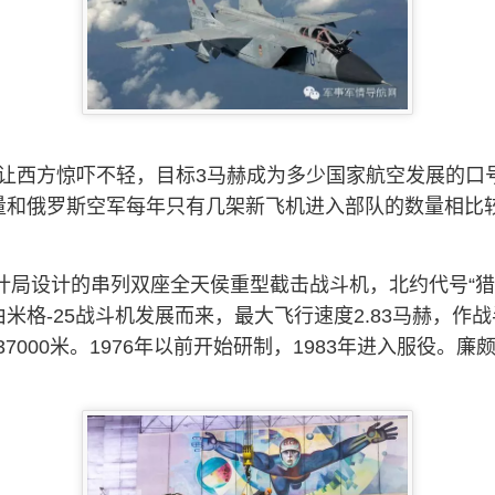
5让西方惊吓不轻，目标3马赫成为多少国家航空发展的口
量和俄罗斯空军每年只有几架新飞机进入部队的数量相比
设计局设计的串列双座全天侯重型截击战斗机，北约代号“
格-25战斗机发展而来，最大飞行速度2.83马赫，作战半径
37000米。1976年以前开始研制，1983年进入服役。